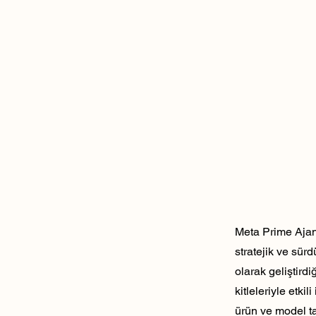
Meta Prime Ajans
stratejik ve sür
olarak geliştirdi
kitleleriyle etk
ürün ve model ta