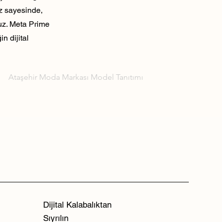
ız sayesinde,
ruz. Meta Prime
n dijital
Ataşehir Moda Markası Model Tanıtımı
Dijital Kalabalıktan
Sıyrılın