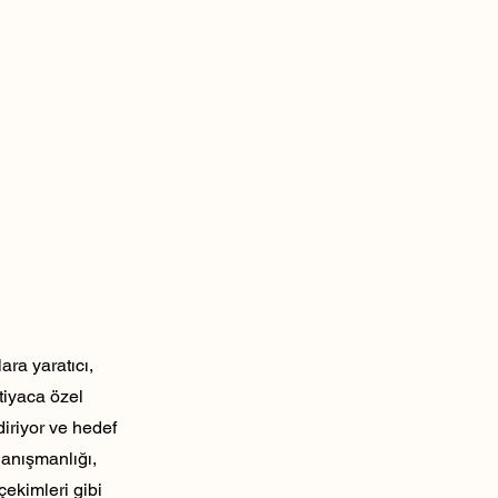
ra yaratıcı,
tiyaca özel
diriyor ve hedef
danışmanlığı,
çekimleri gibi