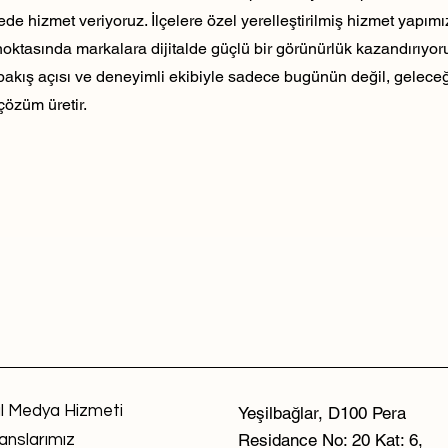
ede hizmet veriyoruz. İlçelere özel yerelleştirilmiş hizmet yapım
noktasında markalara dijitalde güçlü bir görünürlük kazandırıyo
 bakış açısı ve deneyimli ekibiyle sadece bugünün değil, geleceği
çözüm üretir.
l Medya Hizmeti
Yeşilbağlar, D100 Pera
Residance No: 20 Kat: 6,
anslarımız