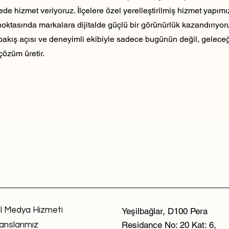
ede hizmet veriyoruz. İlçelere özel yerelleştirilmiş hizmet yapım
noktasında markalara dijitalde güçlü bir görünürlük kazandırıyo
 bakış açısı ve deneyimli ekibiyle sadece bugünün değil, geleceği
çözüm üretir.
l Medya Hizmeti
Yeşilbağlar, D100 Pera
Residance No: 20 Kat: 6,
anslarımız