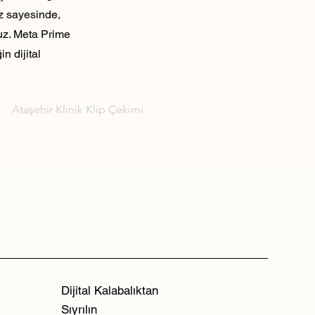
ız sayesinde,
ruz. Meta Prime
n dijital
Ataşehir Klinik Klip Çekimi
Dijital Kalabalıktan
Sıyrılın