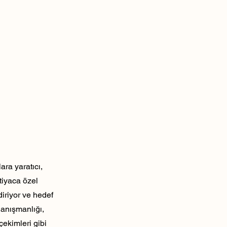
ra yaratıcı,
tiyaca özel
diriyor ve hedef
danışmanlığı,
çekimleri gibi