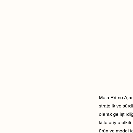
Meta Prime Ajans
stratejik ve sür
olarak geliştirdi
kitleleriyle etk
ürün ve model ta