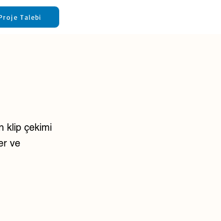
Proje Talebi
n klip çekimi
ler ve