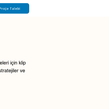
Proje Talebi
eri için klip
tratejiler ve