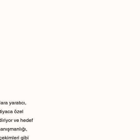
ra yaratıcı,
tiyaca özel
diriyor ve hedef
danışmanlığı,
çekimleri gibi