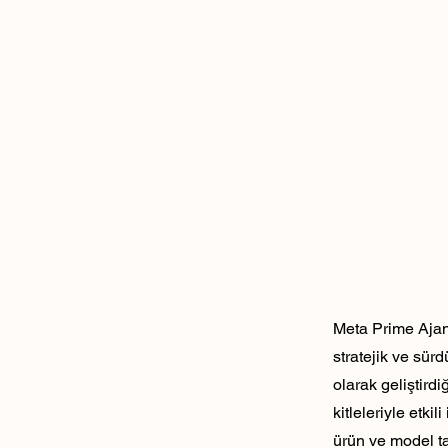
Meta Prime Ajans
stratejik ve sür
olarak geliştirdi
kitleleriyle etk
ürün ve model ta