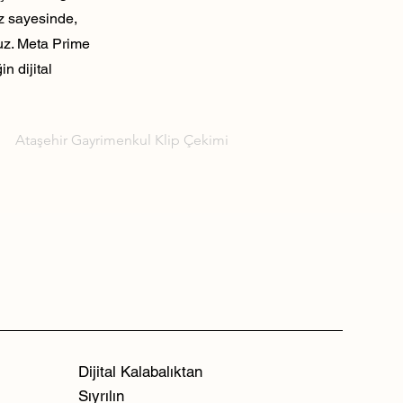
ız sayesinde,
ruz. Meta Prime
n dijital
Ataşehir Gayrimenkul Klip Çekimi
Dijital Kalabalıktan
Sıyrılın