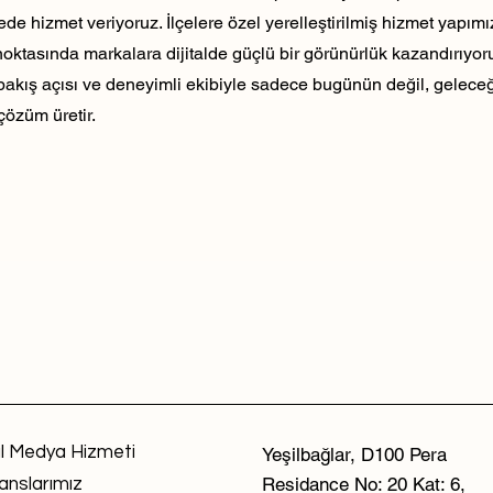
ede hizmet veriyoruz. İlçelere özel yerelleştirilmiş hizmet yapım
noktasında markalara dijitalde güçlü bir görünürlük kazandırıyo
 bakış açısı ve deneyimli ekibiyle sadece bugünün değil, geleceği
çözüm üretir.
l Medya Hizmeti
Yeşilbağlar, D100 Pera
Residance No: 20 Kat: 6,
anslarımız