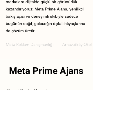
markalara dijitalde güçlü bir görünürlük
kazandırıyoruz. Meta Prime Ajans, yenilikçi
bakış açısı ve deneyimli ekibiyle sadece
bugünün değil, geleceğin dijital ihtiyaçlarına
da çözüm üretir.
Meta Reklam Danışmanlığı
Arnavutköy Otel Meta Reklam Danışm
Meta Prime Ajans
Sosyal Medya Hizmeti
Referanslarımız
Hizmetlerimiz
İletişim