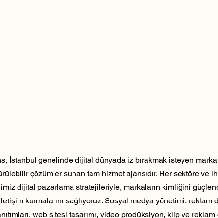
, İstanbul genelinde dijital dünyada iz bırakmak isteyen markala
dürülebilir çözümler sunan tam hizmet ajansıdır. Her sektöre ve ih
ğimiz dijital pazarlama stratejileriyle, markaların kimliğini güçlen
ili iletişim kurmalarını sağlıyoruz. Sosyal medya yönetimi, reklam 
nıtımları, web sitesi tasarımı, video prodüksiyon, klip ve reklam 