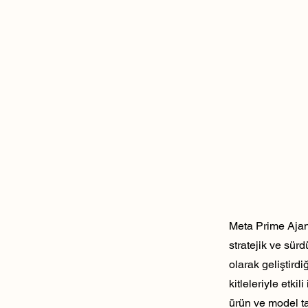
Meta Prime Ajans
stratejik ve sür
olarak geliştirdi
kitleleriyle etk
ürün ve model ta