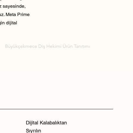
ız sayesinde,
ruz. Meta Prime
n dijital
Büyükçekmece Diş Hekimi Ürün Tanıtımı
Dijital Kalabalıktan
Sıyrılın