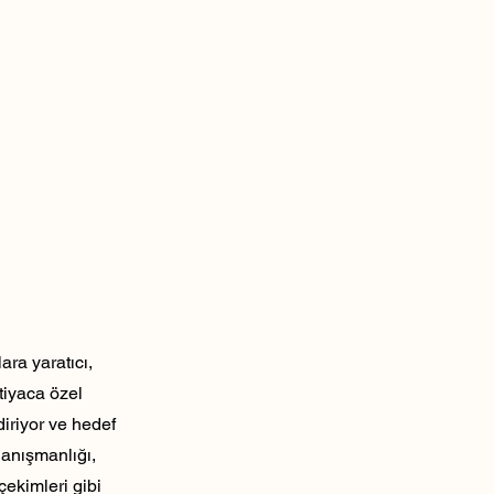
ra yaratıcı,
tiyaca özel
diriyor ve hedef
danışmanlığı,
çekimleri gibi