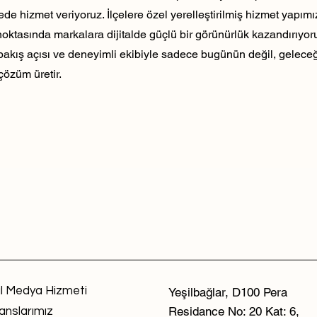
ede hizmet veriyoruz. İlçelere özel yerelleştirilmiş hizmet yapım
noktasında markalara dijitalde güçlü bir görünürlük kazandırıyo
 bakış açısı ve deneyimli ekibiyle sadece bugünün değil, geleceği
çözüm üretir.
l Medya Hizmeti
Yeşilbağlar, D100 Pera
Residance No: 20 Kat: 6,
anslarımız